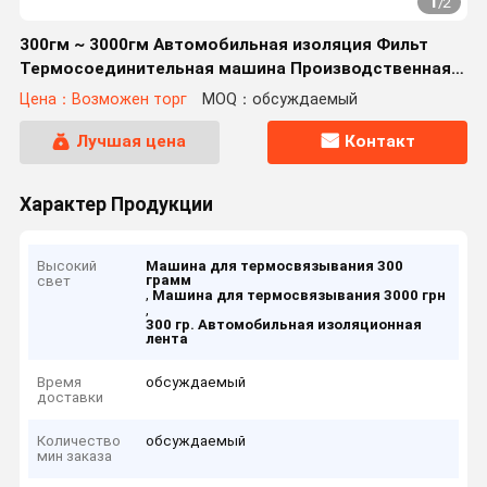
1
/
2
300гм ~ 3000гм Автомобильная изоляция Фильт
Термосоединительная машина Производственная
линия
Цена：Возможен торг
MOQ：обсуждаемый
Лучшая цена
Контакт
Характер Продукции
Высокий
Машина для термосвязывания 300
грамм
свет
,
Машина для термосвязывания 3000 грн
,
300 гр. Автомобильная изоляционная
лента
Время
обсуждаемый
доставки
Количество
обсуждаемый
мин заказа